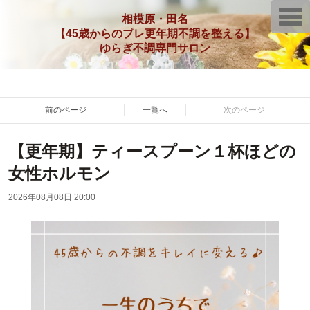
T
相模原・田名
o
【45歳からのプレ更年期不調を整える】
g
g
ゆらぎ不調専門サロン
l
e
n
a
v
i
前のページ
一覧へ
次のページ
g
a
t
【更年期】ティースプーン１杯ほどの
i
o
n
女性ホルモン
2026年08月08日 20:00