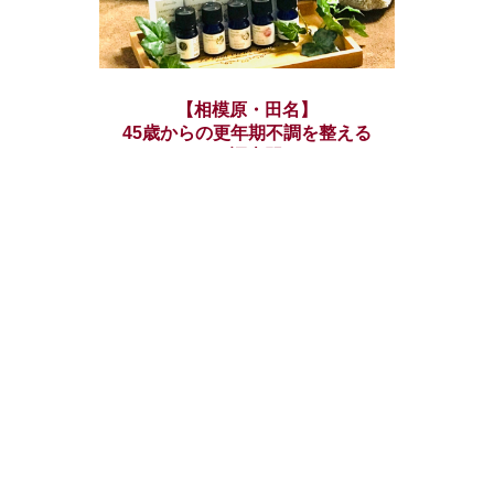
【相模原・田名】
45歳からの更年期不調を整える
ゆらぎ不調専門サロン
小さな自宅サロン＊向日葵＊
営業時間:10:00〜 最終受付15:30
定休日:不定休
ご予約はこちら
（オンライン予約）
salon_himawari_naoko
View profile