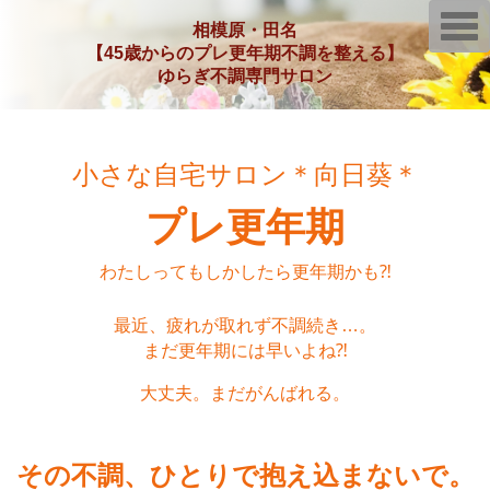
T
相模原・田名
o
【45歳からのプレ更年期不調を整える】
g
g
ゆらぎ不調専門サロン
l
e
n
a
v
i
小さな自宅サロン＊向日葵＊
g
a
プレ更年期
t
i
o
n
わたしってもしかしたら更年期かも⁈
最近、疲れが取れず不調続き…。
まだ更年期には早いよね⁈
大丈夫。まだがんばれる。
その不調、ひとりで抱え込まないで。