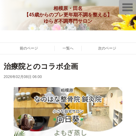
T
相模原・田名
o
【45歳からのプレ更年期不調を整える】
g
g
ゆらぎ不調専門サロン
l
e
n
a
v
i
前のページ
一覧へ
次のページ
g
a
t
治療院とのコラボ企画
i
o
n
2026年02月08日 06:00